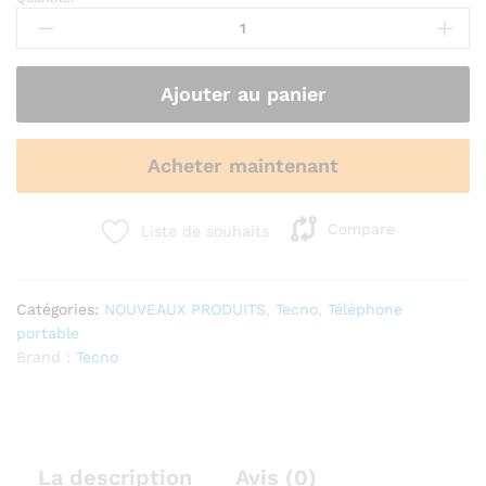
Tecno
POP
20
|
Ajouter au panier
Ecran
6.75"
128Go
Acheter maintenant
Ram
4Go
Batterie
Compare
Liste de souhaits
5000mAh
quantité
Catégories:
NOUVEAUX PRODUITS
,
Tecno
,
Téléphone
portable
Brand :
Tecno
La description
Avis (0)