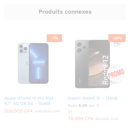
Produits connexes
-
7
%
-
18
%
Apple iPhone 13 Pro Max
Xiaomi Redmi 12 – 128GB
6,7″ 5G 128 Go – Scellé
Note
5.00
sur 5
500.000
CFA
540.000
CFA
01
78.000
CFA
95.000
CFA