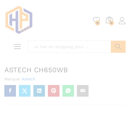
0
0
Chercher
ASTECH CH650WB
Marque:
Astech