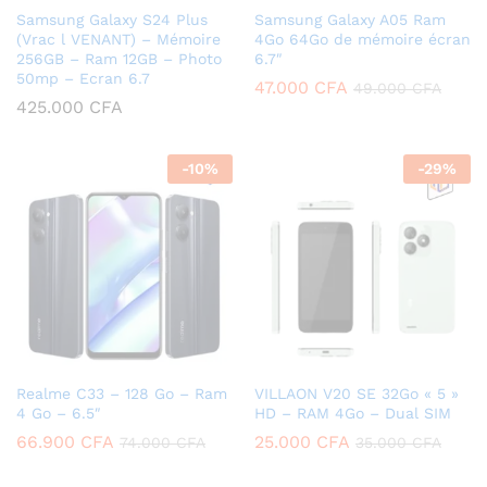
Samsung Galaxy S24 Plus
Samsung Galaxy A05 Ram
(Vrac l VENANT) – Mémoire
4Go 64Go de mémoire écran
256GB – Ram 12GB – Photo
6.7″
50mp – Ecran 6.7
47.000
CFA
49.000
CFA
425.000
CFA
-
10
%
-
29
%
Realme C33 – 128 Go – Ram
VILLAON V20 SE 32Go « 5 »
4 Go – 6.5″
HD – RAM 4Go – Dual SIM
66.900
CFA
25.000
CFA
74.000
CFA
35.000
CFA