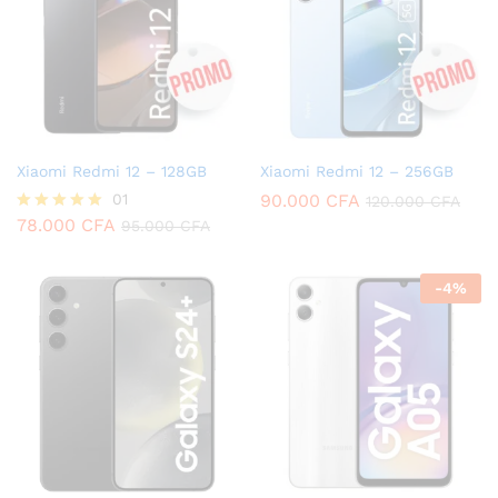
Xiaomi Redmi 12 – 128GB
Xiaomi Redmi 12 – 256GB
01
90.000
CFA
120.000
CFA
78.000
CFA
Note
95.000
CFA
5.00
sur 5
-
4
%